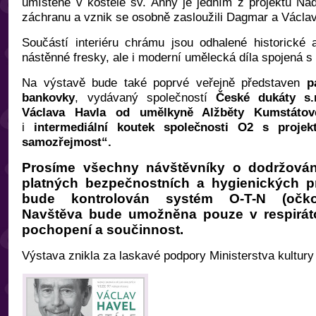
umístěné v kostele sv. Anny je jedním z projektů Na
záchranu a vznik se osobně zasloužili Dagmar a Václa
Součástí interiéru chrámu jsou odhalené historické a
nástěnné fresky, ale i moderní umělecká díla spojená
Na výstavě bude také poprvé veřejně představen
p
bankovky
, vydávaný společností
České dukáty s.r
Václava Havla od umělkyně Alžběty Kumstátov
i
intermediální koutek
společnosti O2 s proje
samozřejmost“.
Prosíme všechny návštěvníky o dodržován
platných bezpečnostních a hygienických p
bude kontrolován systém O-T-N (očková
Navštěva bude umožněna pouze v respirát
pochopení a součinnost.
Výstava znikla za laskavé podpory Ministerstva kultur