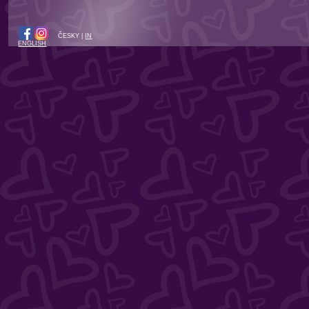
ČESKY |
IN
ENGLISH