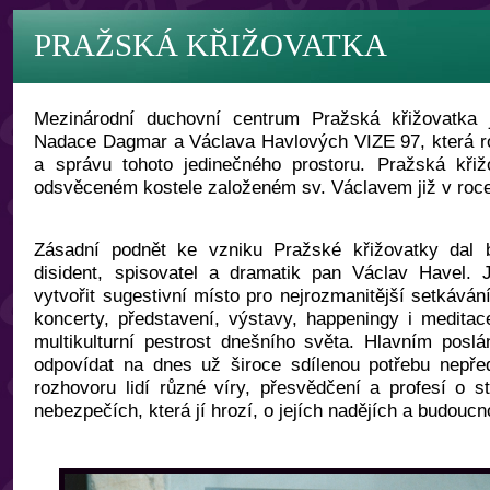
PRAŽSKÁ KŘIŽOVATKA
Mezinárodní duchovní centrum Pražská křižovatka 
Nadace Dagmar a Václava Havlových VIZE 97, která r
a správu tohoto jedinečného prostoru. Pražská křiž
odsvěceném kostele založeném sv. Václavem již v roce 
Zásadní podnět ke vzniku Pražské křižovatky dal 
disident, spisovatel a dramatik pan Václav Havel. 
vytvořit sugestivní místo pro nejrozmanitější setkáván
koncerty, představení, výstavy, happeningy i medita
multikulturní pestrost dnešního světa. Hlavním poslá
odpovídat na dnes už široce sdílenou potřebu nepře
rozhovoru lidí různé víry, přesvědčení a profesí o st
nebezpečích, která jí hrozí, o jejích nadějích a budoucn