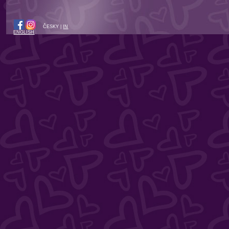
ČESKY |
IN
ENGLISH