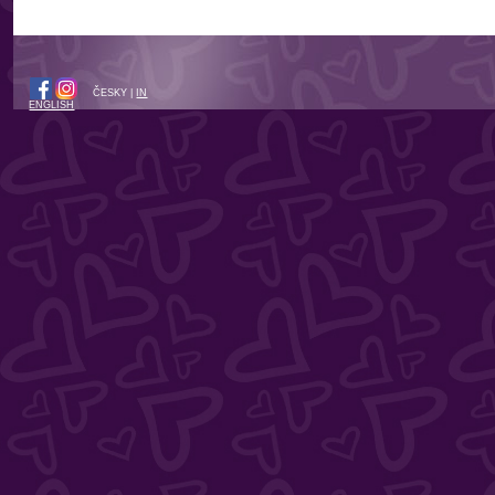
ČESKY |
IN
ENGLISH