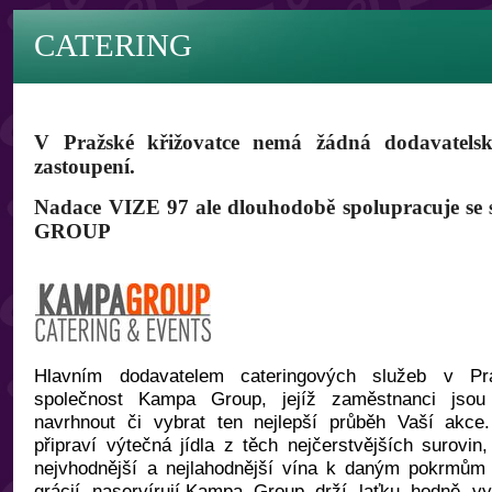
CATERING
V Pražské křižovatce nemá žádná dodavatelsk
zastoupení.
Nadace VIZE 97 ale dlouhodobě spolupracuje se
GROUP
Hlavním dodavatelem cateringových služeb v Pr
společnost Kampa Group, jejíž zaměstnanci jsou
navrhnout či vybrat ten nejlepší průběh Vaší akce
připraví výtečná jídla z těch nejčerstvějších surovin
nejvhodnější a nejlahodnější vína k daným pokrmům
grácií naservírují.Kampa Group drží laťku hodně vy