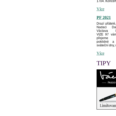
1704. Koncerty
Více
PF 2021
Drazí přátelé
Nadaci D
Václava H
VIZE 97 vám
přejeme 
poklidné a 
sváteční dny,
Více
TIPY