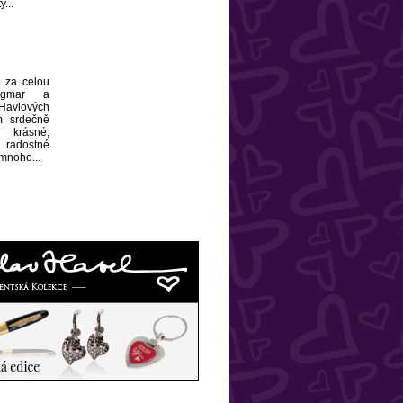
...
, za celou
agmar a
avlových
 srdečně
krásné,
radostné
 mnoho...