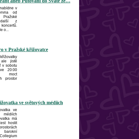
rant aneb Putování do Svaté ze…
 nabídne v
ervna od
 Pražské
 další z
 koncertů.
e o...
ro v Pražské křižovatce
řižovatky
ale jistě
iž v sobotu
ve 20:00
 moct
h prostor
ižovatka ve světových médiích
ovatka ve
 médiích
ovatka má
čest hostit
ostorách
barokní
ollegium