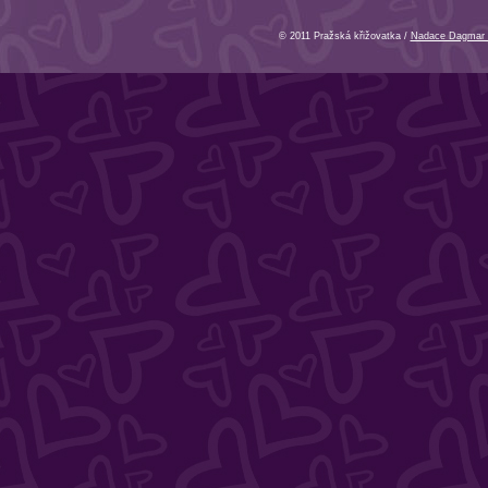
© 2011 Pražská křižovatka /
Nadace Dagmar 