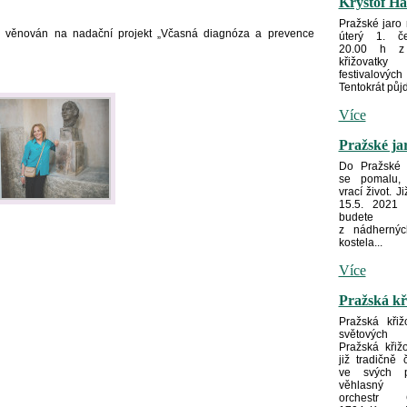
Kryštof Ha
Pražské jaro
 věnován na nadační projekt „Včasná diagnóza a prevence
úterý 1. č
20.00 h z
křižovatky
festivalových
Tentokrát půjd
Více
Pražské ja
Do Pražské k
se pomalu, 
vrací život. J
15.5. 2021 
budete
z nádhernýc
kostela...
Více
Pražská kř
Pražská křiž
světových
Pražská křiž
již tradičně 
ve svých pr
věhlasný 
orchestr C