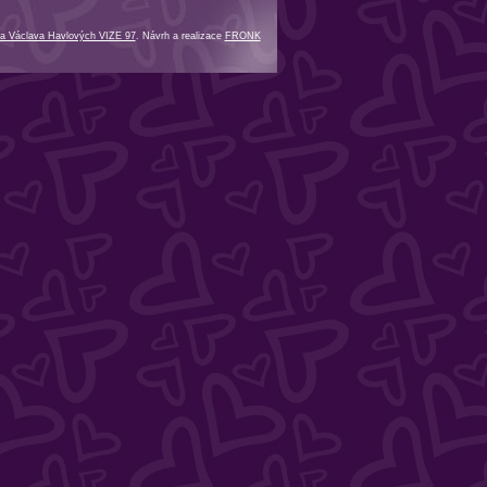
a Václava Havlových VIZE 97
. Návrh a realizace
FRONK