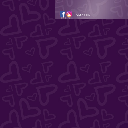
ČESKY |
IN
ENGLISH