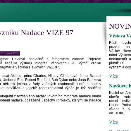
NOVI
 vzniku Nadace VIZE 97
Výstava Vá
Rádi byc
pozvali na
Václav Have
 19. červen 2017
námi Výstava 
gmar Havlová společně s fotografem Alanem Pajerem
dokumentů a 
ně zahájila výstavu fotografií věnovanou 20. výročí vzniku
přibližuje 
agmar a Václava Havlových VIZE 97.
význam a odka
císař Akihito, princ Charles, Hillary Clintonová, Jeho Svatost
Více
a, Umberto Eco, Robert Redford, Bob Dylan nebo Joan Baezová
u některá jména z řady známých osobností, které nadaci v
Navštivte K
et navštívili a jejichž reprezentativní výběr je též součástí
Kostel sv. An
 fotografií z rozsáhlého archivu dvorního fotografa nadace Alana
otevře veře
ůsobení nadace, dosažené úspěchy i projekty, kterými se nadace
rámci festi
House Praha 
víkend 7. a
od 10 do...
Více