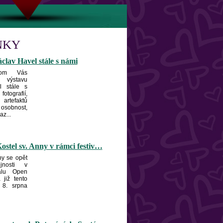
NKY
clav Havel stále s námi
hom Vás
 výstavu
l stále s
fotografií,
artefaktů
osobnost,
z...
ostel sv. Anny v rámci festiv…
ny se opět
jnosti v
valu Open
již tento
 8. srpna