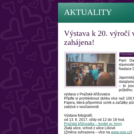
AKTUALITY
Výstava k 20. výročí
zahájena!
Vytvořeno:
Paní Da
slavnost
Nadace D
Japonský 
dalajlam
– to jso
průběhu l
výstavy v Pražské křižovatce.
Přijďte si prohlédnout sbírku více než 100
Pajera, která připomíná vznik a začátky p
zabývá v současnosti.
Výstava fotografií:
od 13. 6. 2017, vždy od 12 do 18 hod.
Pražská křižovatka – kostel sv. Anny
Zlatá ulice, vchod z ulice Liliové
(Změna vyhrazena – více na
www.vize.cz
)