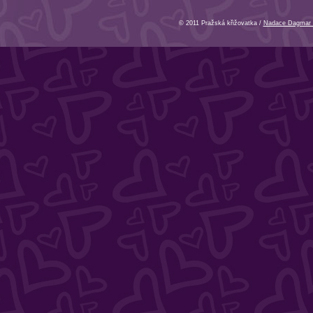
© 2011 Pražská křižovatka /
Nadace Dagmar 