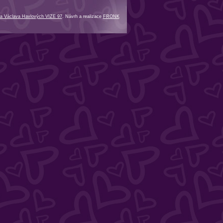
a Václava Havlových VIZE 97
. Návrh a realizace
FRONK