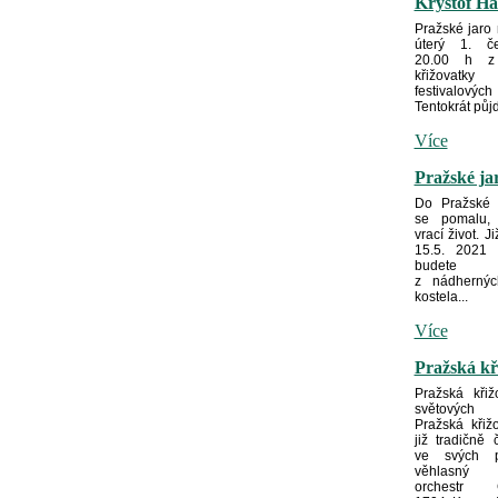
Kryštof Ha
Pražské jaro
úterý 1. č
20.00 h z
křižovatky
festivalových
Tentokrát půjd
Více
Pražské ja
Do Pražské k
se pomalu, 
vrací život. J
15.5. 2021 
budete
z nádhernýc
kostela...
Více
Pražská kř
Pražská křiž
světových
Pražská křiž
již tradičně 
ve svých pr
věhlasný 
orchestr C