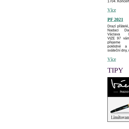
1704. Koncerty
Více
PF 2021
Drazí přátelé
Nadaci D
Václava H
VIZE 97 vám
přejeme 
poklidné a 
sváteční dny,
Více
TIPY