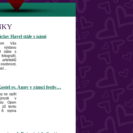
NKY
clav Havel stále s námi
hom Vás
 výstavu
l stále s
fotografií,
artefaktů
osobnost,
z...
ostel sv. Anny v rámci festiv…
ny se opět
jnosti v
valu Open
již tento
 8. srpna