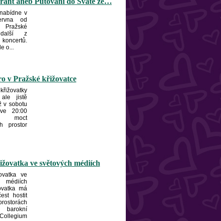
rant aneb Putování do Svaté ze…
 nabídne v
ervna od
 Pražské
 další z
 koncertů.
e o...
ro v Pražské křižovatce
řižovatky
ale jistě
iž v sobotu
ve 20:00
 moct
h prostor
ižovatka ve světových médiích
ovatka ve
 médiích
ovatka má
čest hostit
ostorách
barokní
ollegium