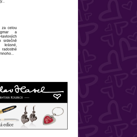
...
, za celou
agmar a
avlových
 srdečně
krásné,
radostné
 mnoho...