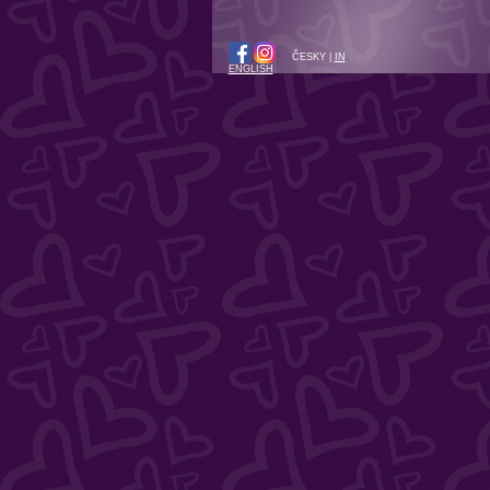
ČESKY |
IN
ENGLISH