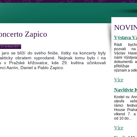
NOVI
oncerto Zapico
Výstava Vá
Rádi byc
 31. květen 2017
pozvali na
jaro se blíží do svého finiše, lístky na koncerty byly
Václav Have
rakticky obratem vyprodané. Nejinak tomu bylo i na
námi Výstava 
dokumentů a 
u v Pražské křižovatce, kde 29. května účinkovali
přibližuje 
nci Aarón, Daniel a Pablo Zapico.
význam a odka
Více
Navštivte K
Kostel sv. An
otevře veře
rámci festi
House Praha 
víkend 7. a
od 10 do...
Více