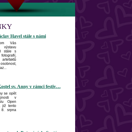
NKY
clav Havel stále s námi
hom Vás
 výstavu
l stále s
fotografií,
artefaktů
osobnost,
z...
ostel sv. Anny v rámci festiv…
ny se opět
jnosti v
valu Open
již tento
 8. srpna