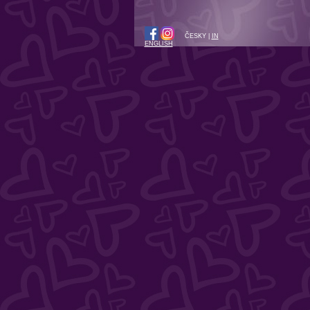
ČESKY |
IN
ENGLISH