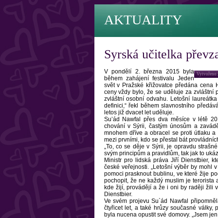
AKTUALITY
Syrská učitelka přev
V pondělí 2. března 2015 byla
Vytvořeno:
během zahájení festivalu Jeden
svět v Pražské křižovatce předána cena H
ceny vždy bylo, že se uděluje za zvláštní p
zvláštní osobní odvahu. Letošní laureátka 
definici,“ řekl během slavnostního předává
letos již dvacet let uděluje.
Su’ád Nawfal přes dva měsíce v létě 201
chování v Sýrii, častým únosům a zavádě
mnohem dříve a obracel se proti útlaku a 
mezi prvními, kdo se přestal bát provládníc
„To, co se děje v Sýrii, je opravdu strašn
svým principům a pravidlům, tak jak to ukáz
Ministr pro lidská práva Jiří Dienstbier, 
české veřejnosti. „Letošní výběr by mohl v
pomoci prasknout bublinu, ve které žije po
pochopit, že ne každý muslim je terorista 
kde žijí, provádějí a že i oni by raději žil
Dienstbier.
Ve svém projevu Su`ád Nawfal připomněla 
čtyřicet let, a také hrůzy současné války,
byla nucena opustit své domovy. „Jsem jen 