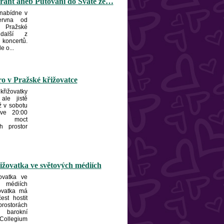
rant aneb Putování do Svaté ze…
 nabídne v
ervna od
 Pražské
 další z
 koncertů.
e o...
ro v Pražské křižovatce
řižovatky
ale jistě
iž v sobotu
ve 20:00
 moct
h prostor
ižovatka ve světových médiích
ovatka ve
 médiích
ovatka má
čest hostit
ostorách
barokní
ollegium