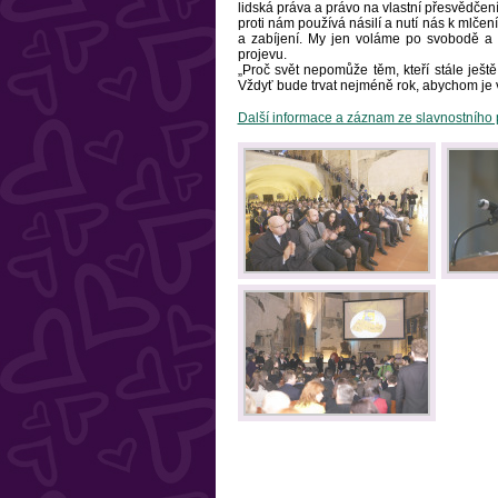
lidská práva a právo na vlastní přesvědčení
proti nám používá násilí a nutí nás k mlčení
a zabíjení. My jen voláme po svobodě a p
projevu.
„Proč svět nepomůže těm, kteří stále ješt
Vždyť bude trvat nejméně rok, abychom je vš
Další informace a záznam ze slavnostního