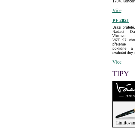
1704. Koncerty
Více
PF 2021
Drazí přátelé
Nadaci D
Václava H
VIZE 97 vám
přejeme 
poklidné a 
sváteční dny,
Více
TIPY