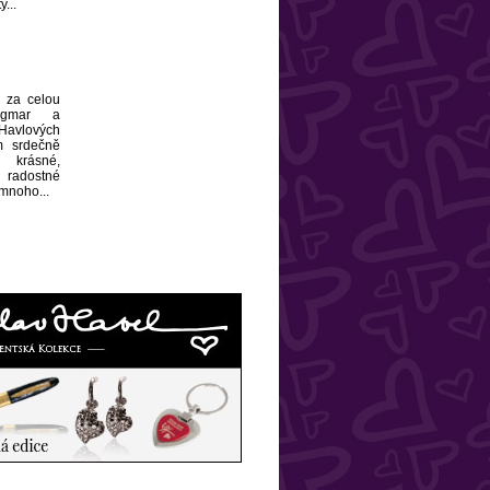
...
, za celou
agmar a
avlových
 srdečně
krásné,
radostné
 mnoho...