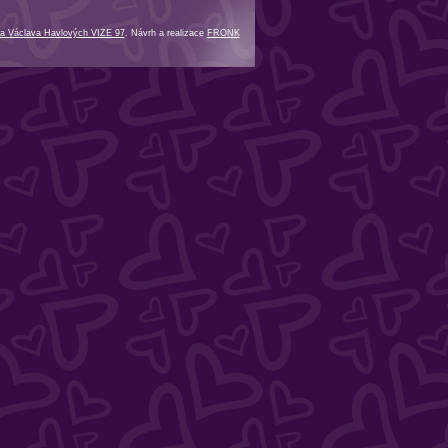
a Václava Havlových VIZE 97
. Návrh a realizace
FRONK