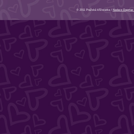
© 2011 Pražská křižovatka /
Nadace Dagmar 