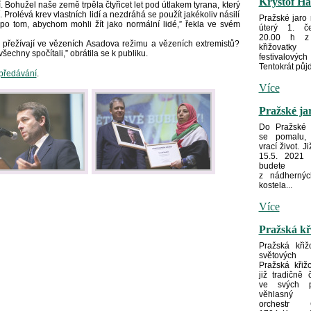
Kryštof Ha
. Bohužel naše země trpěla čtyřicet let pod útlakem tyrana, který
. Prolévá krev vlastních lidí a nezdráhá se použít jakékoliv násilí
Pražské jaro
o tom, abychom mohli žít jako normální lidé,” řekla ve svém
úterý 1. č
20.00 h z
ě přežívají ve vězeních Asadova režimu a vězeních extremistů?
křižovatky
echny spočítali,” obrátila se k publiku.
festivalových
Tentokrát půjd
 předávání
.
Více
Pražské ja
Do Pražské k
se pomalu, 
vrací život. J
15.5. 2021 
budete
z nádhernýc
kostela...
Více
Pražská kř
Pražská křiž
světových
Pražská křiž
již tradičně 
ve svých pr
věhlasný 
orchestr C