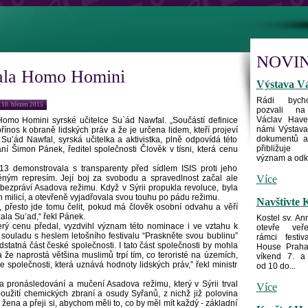
NOVI
zala Homo Homini
Výstava Vá
Rádi byc
 10. březen 2015
pozvali na
Václav Have
omo Homini syrské učitelce Su`ád Nawfal. „Součástí definice
námi Výstava 
řínos k obraně lidských práv a že je určena lidem, kteří projeví
dokumentů a 
Su’ád Nawfal, syrská učitelka a aktivistka, plně odpovídá této
přibližuje 
ní Šimon Pánek, ředitel společnosti Člověk v tísni, která cenu
význam a odka
3 demonstrovala s transparenty před sídlem ISIS proti jeho
ným represím. Její boj za svobodu a spravedlnost začal ale
Více
bezpráví Asadova režimu. Když v Sýrii propukla revoluce, byla
h milicí, a otevřeně vyjadřovala svou touhu po pádu režimu.
Navštivte K
é, přesto jde tomu čelit, pokud má člověk osobní odvahu a věří
ala Su’ad,“ řekl Pánek.
Kostel sv. An
který cenu předal, vyzdvihl význam této nominace i ve vztahu k
otevře veře
 souladu s heslem letošního festivalu “Praskněte svou bublinu”
rámci festi
dstatná část české společnosti. I tato část společnosti by mohla
House Praha 
a že naprostá většina muslimů trpí tím, co teroristé na územích,
víkend 7. a
i ve společnosti, která uznává hodnoty lidských práv,” řekl ministr
od 10 do...
pronásledování a mučení Asadova režimu, který v Sýrii trval
Více
 použití chemických zbraní a osudy Syřanů, z nichž již polovina
žena a přeji si, abychom měli to, co by měl mít každý - základní